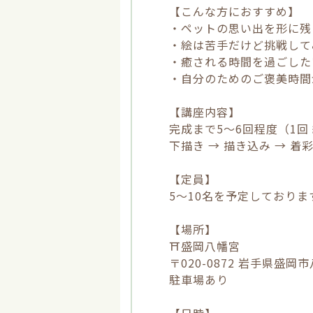
【こんな方におすすめ】
・ペットの思い出を形に
・絵は苦手だけど挑戦し
・癒される時間を過ごし
・自分のためのご褒美時
【講座内容】
完成まで5～6回程度（1回
下描き → 描き込み → 着
【定員】
5～10名を予定しておりま
【場所】
⛩盛岡八幡宮
〒020-0872 岩手県盛岡市
駐車場あり