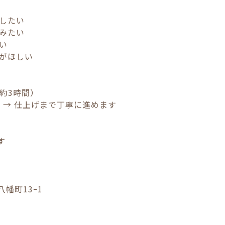
残したい
てみたい
たい
間がほしい
 約3時間）
彩 → 仕上げまで丁寧に進めます
す
八幡町13ｰ1